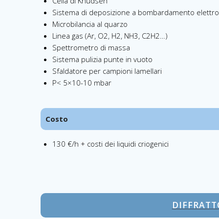
Cella di Knudsen
Sistema di deposizione a bombardamento elettro
Microbilancia al quarzo
Linea gas (Ar, O2, H2, NH3, C2H2…)
Spettrometro di massa
Sistema pulizia punte in vuoto
Sfaldatore per campioni lamellari
P< 5×10-10 mbar
Costo
130 €/h + costi dei liquidi criogenici
DIFFRATT