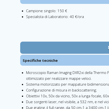
Campione singolo: 150 €
Specialista di Laboratorio: 40 €/ora
Specifiche tecniche
Microscopio Raman Imaging DXR2xi della Thermo Fis
ottimizzato per realizzare mappe veloci.
Sistema motorizzato per mappature bidimensionali 
Configurazione di misura in backscattering;
Obiettivi 10x, 50x da vicino, 50x a lunga focale, 6
Due sorgenti laser, nel visibile, a 532 nm, e nel vi
Due grating, il full range, da 50 cm-1 a 3400 cm-1 