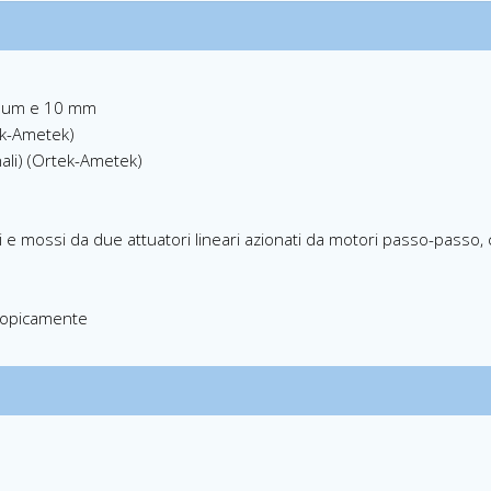
 5 um e 10 mm
ek-Ametek)
nali) (Ortek-Ametek)
ti e mossi da due attuatori lineari azionati da motori passo-passo,
tropicamente