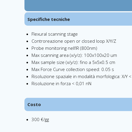
Specifiche tecniche
Flexural scanning stage
Controreazione open or closed loop X/Y/Z
Probe monitoring nell’IR (800nm)
Max scanning area (x/y/z): 100x100x20 um
Max sample size (x/y/z): fino a 5x5x0.5 cm
Max Force Curve collection speed: 0.05 s
Risoluzione spaziale in modalità morfologica: X/Y 
Risoluzione in forza < 0,01 nN
Costo
300 €/gg