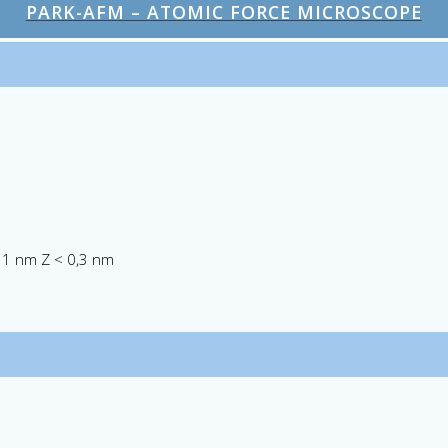
PARK-AFM – ATOMIC FORCE MICROSCOPE
< 1 nm Z < 0,3 nm