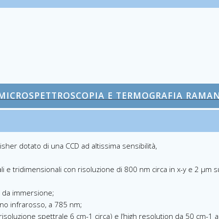
MICROSPETTROSCOPIA E TERMOGRAFIA RAMA
her dotato di una CCD ad altissima sensibilità,
e tridimensionali con risoluzione di 800 nm circa in x-y e 2 μm s
0x da immersione;
cino infrarosso, a 785 nm;
(risoluzione spettrale 6 cm-1 circa) e l’high resolution da 50 cm-1 