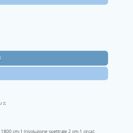
N
u z;
a 1800 cm-1 (risoluzione spettrale 2 cm-1 circa);