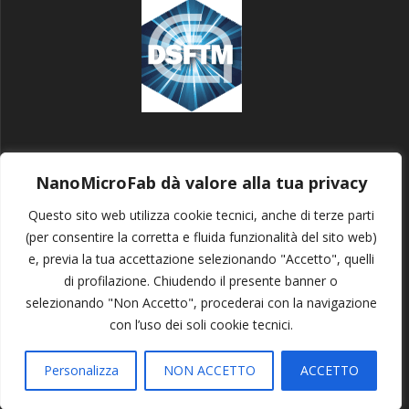
PRIVACY POLICY
NanoMicroFab dà valore alla tua privacy
Questo sito web utilizza cookie tecnici, anche di terze parti
(per consentire la corretta e fluida funzionalità del sito web)
e, previa la tua accettazione selezionando "Accetto", quelli
NANOMICROFAB
di profilazione. Chiudendo il presente banner o
selezionando "Non Accetto", procederai con la navigazione
con l’uso dei soli cookie tecnici.
© 2026 NANOMICROFAB
Via del Fosso del Cavaliere, 100
Personalizza
NON ACCETTO
ACCETTO
00133 Roma - ITALIA