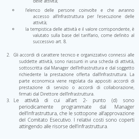
delle attività;
l’elenco delle persone coinvolte e che avranno
accesso all’Infrastruttura per
l
‘esecuzione delle
attività;
la tempistica delle attività e il valore corrispondente, è
va
l
utato sulla base del t
a
riffario, come definito al
successivo art. 8.
Gli accordi di carattere tecnico e organizzativo connessi alle
s
uddette attività, sono riassunti in una scheda di attività,
sottoscritta dal Manager dell’Infrastruttura e dal soggetto
richiedente la prestazione offerta dall’Infrastruttura. La
parte economica viene regolata da appositi accordi di
prestazione di servizio o accordi di collaborazione,
firmati dal Direttore dell’Infrastruttura.
Le attività di cui all’art 2- punto (d) sono
periodicamente programmate dal Manager
dell’Infrastruttura, che le sottopone all’approvazione
del Comitato Esecutivo. I relativi costi sono coperti
attingendo alle risorse dell’Infrastruttura.